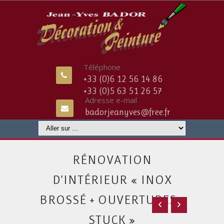
Téléphone
+33 (0)6 12 56 14 86
+33 (0)5 63 51 26 57
Adresse e-mail
badorjeanyves@free.fr
RÉNOVATION
D’INTÉRIEUR « INOX
BROSSÉ + OUVERTURES +
STUCK »